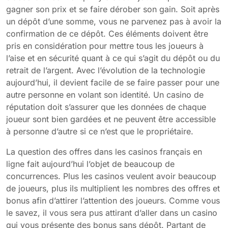
gagner son prix et se faire dérober son gain. Soit après
un dépôt d’une somme, vous ne parvenez pas à avoir la
confirmation de ce dépôt. Ces éléments doivent être
pris en considération pour mettre tous les joueurs à
l’aise et en sécurité quant à ce qui s’agit du dépôt ou du
retrait de l’argent. Avec l’évolution de la technologie
aujourd’hui, il devient facile de se faire passer pour une
autre personne en volant son identité. Un casino de
réputation doit s’assurer que les données de chaque
joueur sont bien gardées et ne peuvent être accessible
à personne d’autre si ce n’est que le propriétaire.
La question des offres dans les casinos français en
ligne fait aujourd’hui l’objet de beaucoup de
concurrences. Plus les casinos veulent avoir beaucoup
de joueurs, plus ils multiplient les nombres des offres et
bonus afin d’attirer l’attention des joueurs. Comme vous
le savez, il vous sera pus attirant d’aller dans un casino
qui vous présente des bonus sans dépôt. Partant de