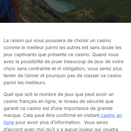
La raison qui vous poussera de choisir un casino
comme le meilleur parmi les autres est sans doute les
jeux captivants que présente ce casino. Quand vous
avez la possibilité de jouer beaucoup de jeux de votre
choix sans contrainte et ni obligation, vous serez plus
tenter de l’aimer et pourquoi pas de classer ce casino
parmi les meilleurs.
Quel que soit le nombre de jeux que peut avoir un
casino français en ligne, le niveau de sécurité que
garanti ce casino est d’une importance de grande
marque. Cela peut-être confirmé en visitant
casino en
ligne
pour avoir plus d’information. Vous serez
d’accord avec moi qu’il y a aucun joueur qui voudra