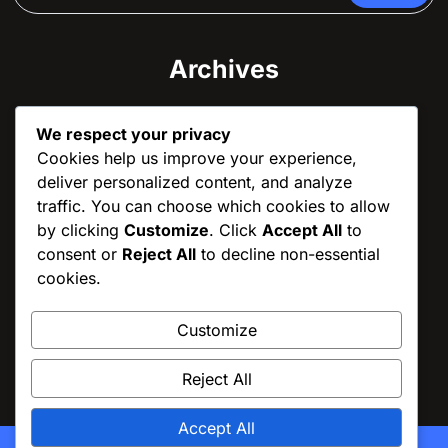
Archives
May 2026
We respect your privacy
Cookies help us improve your experience,
deliver personalized content, and analyze
Meta
traffic. You can choose which cookies to allow
by clicking
Customize
. Click
Accept All
to
Log in
consent or
Reject All
to decline non-essential
cookies.
Customize
Categories
Reject All
Uncategorized
Accept All