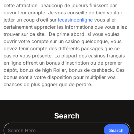
cette attraction, beaucoup de joueurs finissent par
ouvrir leur compte. Je vous conseille de bien vouloir
jetter un coup d’oeil sur
lecasinoenligne
vous aller
certainement apprécier les informations que vous allez
trouver sur ce site. De prime abord, si vous voulez
ouvrir votre compte sur un casino quelconque, vous
devez tenir compte des différents packages que ce
casino vous présente. La plupart des casinos français
en ligne offrent un bonus d’inscription ou de premier
dépôt, bonus de high Roller, bonus de cashback. Ces
bonus sont à votre disposition pour multiplier vos
chances de plus gagner que de perdre.
Search